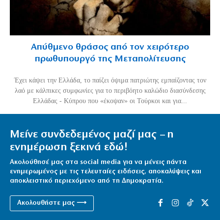
Απύθμενο θράσος από τον χειρότερο
πρωθυπουργό της Μεταπολίτευσης
Έχει κάψει την Ελλάδα, το παίζει όψιμα πατριώτης εμπαίζοντας τον
λαό με κάλπικες συμφωνίες για το περιβόητο καλώδιο διασύνδεσης
Ελλάδας - Κύπρου που «έκοψαν» οι Τούρκοι και για...
Μείνε συνδεδεμένος μαζί μας – η
ενημέρωση ξεκινά εδώ!
Ακολούθησέ μας στα social media για να μένεις πάντα
ενημερωμένος με τις τελευταίες ειδήσεις, αποκαλύψεις και
αποκλειστικό περιεχόμενο από τη Δημοκρατία.
Ακολουθήστε μας ⟶