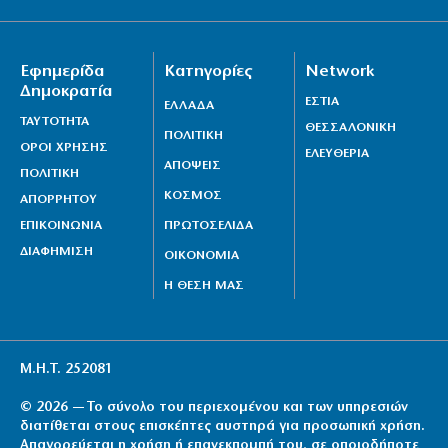
Εφημερίδα
Κατηγορίες
Network
Δημοκρατία
ΕΣΤΙΑ
ΕΛΛΑΔΑ
ΤΑΥΤΟΤΗΤΑ
ΘΕΣΣΑΛΟΝΙΚΗ
ΠΟΛΙΤΙΚΗ
ΟΡΟΙ ΧΡΗΣΗΣ
ΕΛΕΥΘΕΡΙΑ
ΑΠΟΨΕΙΣ
ΠΟΛΙΤΙΚΗ
ΚΟΣΜΟΣ
ΑΠΟΡΡΗΤΟΥ
ΕΠΙΚΟΙΝΩΝΙΑ
ΠΡΩΤΟΣΕΛΙΔΑ
ΔΙΑΦΗΜΙΣΗ
ΟΙΚΟΝΟΜΙΑ
Η ΘΕΣΗ ΜΑΣ
Μ.Η.Τ. 252081
© 2026 — Το σύνολο του περιεχομένου και των υπηρεσιών
διατίθεται στους επισκέπτες αυστηρά για προσωπική χρήση.
Απαγορεύεται η χρήση ή επανεκπομπή του, σε οποιοδήποτε