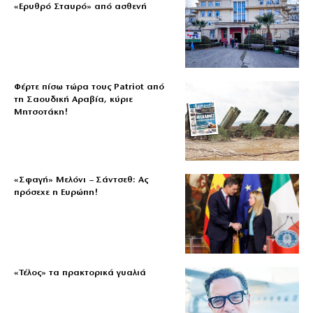
«Ερυθρό Σταυρό» από ασθενή
Φέρτε πίσω τώρα τους Patriot από
τη Σαουδική Αραβία, κύριε
Μητσοτάκη!
«Σφαγή» Μελόνι – Σάντσεθ: Ας
πρόσεχε η Ευρώπη!
«Τέλος» τα πρακτορικά γυαλιά