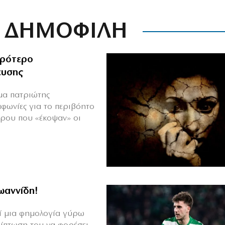
ΔΗΜΟΦΙΛΗ
ιρότερο
ευσης
ιμα πατριώτης
μφωνίες για το περιβόητο
πρου που «έκοψαν» οι
Ιωαννίδη!
θεί μια φημολογία γύρω