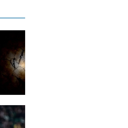
Τεχνητή Νοημοσύνη
6|08|2026 | 22:00
ΑΘΛΗΤΙΚΑ
Έρχεται ο Σαββίδης και φέρνει…
«μπαμ» στον ΠΑΟΚ!
6|08|2026 | 21:55
ΚΟΣΜΟΣ
Reuters: Ανησυχία στις ΗΠΑ για
αστάθεια στη Μέση Ανατολή
6|08|2026 | 21:50
ΕΛΛΑΔΑ
Επτά μήνες ανενεργά τα νέα
αεροπλάνα της Πυροσβεστικής
6|08|2026 | 21:40
ΚΟΣΜΟΣ
Ιταλία όπως… Μυστράς: 50χρονος
έπαιρνε τη σύνταξη της νεκρής