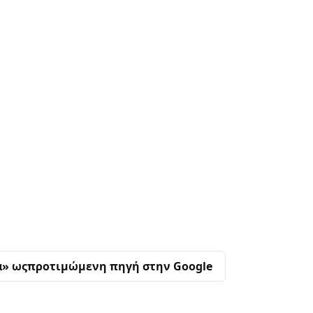
α» ως
προτιμώμενη πηγή στην Google